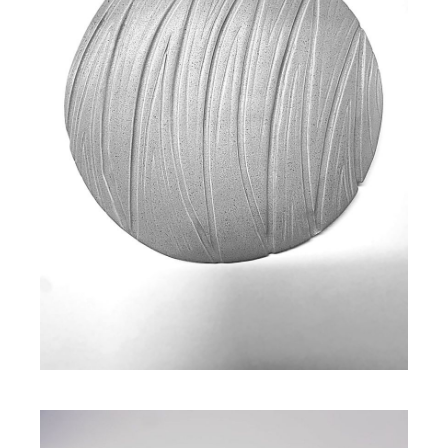
Plaque gravée NZINGA
90,00
€