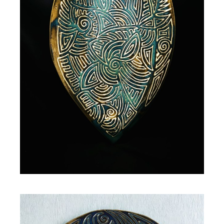
Coupe en céramique LEIYANJA
170,00
€
–
175,00
€