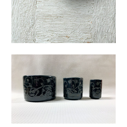
Pots en céramique gigognes
DAMAS
250,00
€