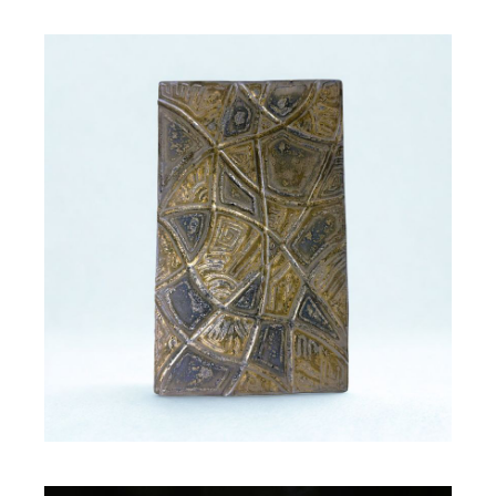
Décoration murale gravée
ASMA
48,00
€