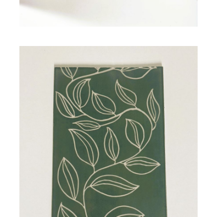
Plaque gravée en céramique
NATYA
92,00
€