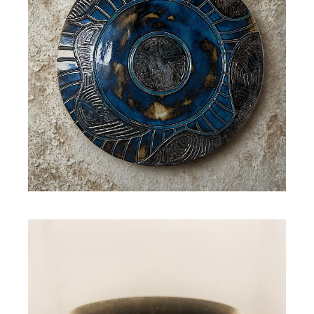
Décoration murale gravée
LEIOMY
170,00
€
–
180,00
€