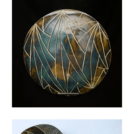
Déco murale émaillée JULIANA
70,00
€