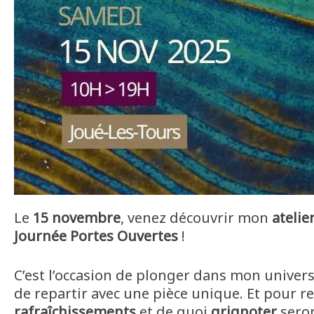
Le
15 novembre
, venez découvrir mon
ateli
Journée Portes Ouvertes
!
C’est l’occasion de plonger dans mon univers 
de repartir avec une pièce unique. Et pour 
rafraîchissements
et de quoi
grignoter
seron