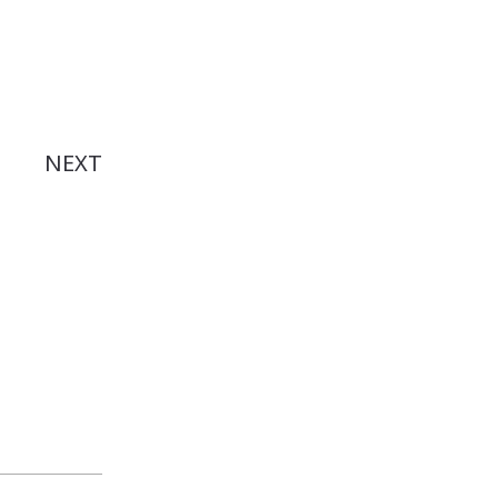
nspiration
urale : La
 l'Intime
NEXT