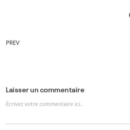
"What is Home to You ?" – L'Inspiration
Naturelle et l'Élégance Sculpturale : La
Céramique comme Expression de l'Intime
PREV
Laisser un commentaire