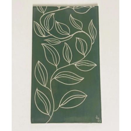
Plaque gravée en céramique
NATYA
92,00
€