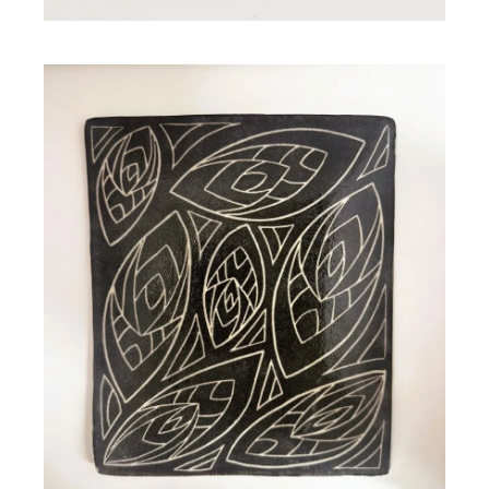
Plaque céramique gravée
TULIPS
90,00
€