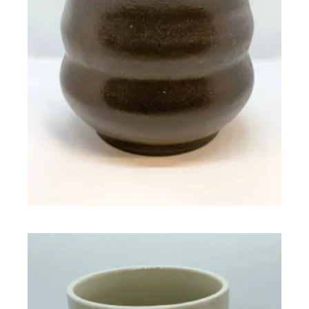
Vase vague YARA
67,00
€