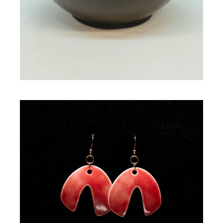
Boucles d’oreilles porcelaine
PRIYA
65,00
€